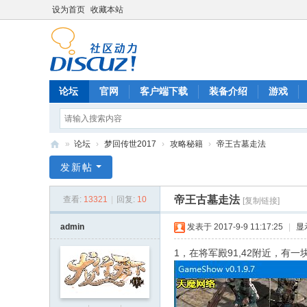
设为首页
收藏本站
论坛
官网
客户端下载
装备介绍
游戏
»
论坛
›
梦回传世2017
›
攻略秘籍
›
帝王古墓走法
《
发新帖
龙
帝王古墓走法
查看:
13321
|
回复:
10
[复制链接]
行
天
admin
发表于 2017-9-9 11:17:25
|
显
下
1，在将军殿91,42附近，
》
官
方