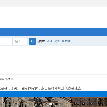
热搜:
活动
交友
discuz
帖子
搜
索
示全部楼层
有一块墓碑，杀死一名陪葬侍女，点击墓碑即可进入古墓迷宫