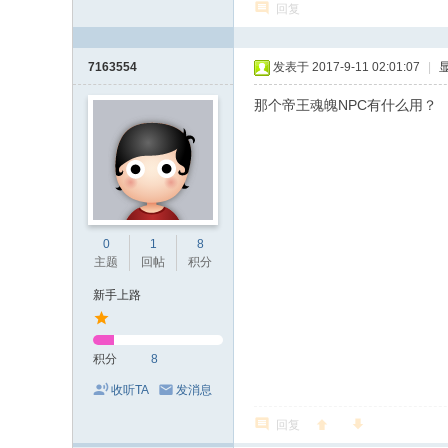
回复
7163554
发表于 2017-9-11 02:01:07
|
那个帝王魂魄NPC有什么用？
0
1
8
主题
回帖
积分
新手上路
积分
8
收听TA
发消息
回复