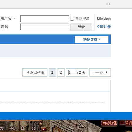
切
换
用户名
自动登录
找回密码
到
宽
密码
立即注册
登录
版
快捷导航
返回列表
1
2
/ 2 页
下一页