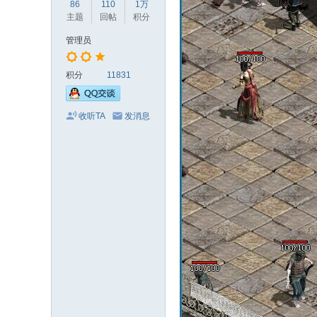
86
110
1万
论
主题
回帖
积分
坛
管理员
积分
11831
收听TA
发消息